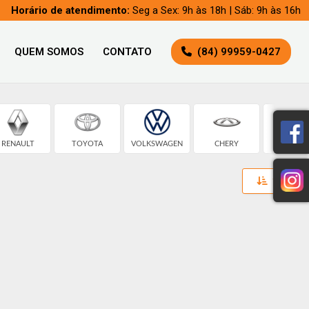
Horário de atendimento:
Seg a Sex: 9h às 18h | Sáb: 9h às 16h
QUEM SOMOS
CONTATO
(84) 99959-0427
RENAULT
TOYOTA
VOLKSWAGEN
CHERY
CHEVROL
Toggle 