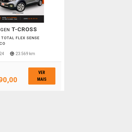
T-CROSS
AGEN
I TOTAL FLEX SENSE
CO
24
23.569 km
VER
90,00
MAIS