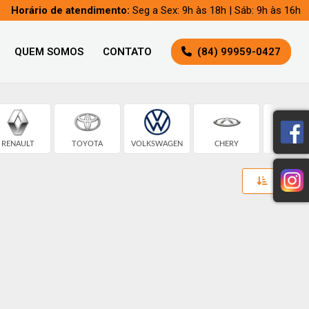
Horário de atendimento:
Seg a Sex: 9h às 18h | Sáb: 9h às 16h
QUEM SOMOS
CONTATO
(84) 99959-0427
RENAULT
TOYOTA
VOLKSWAGEN
CHERY
CHEVROL
Toggle 