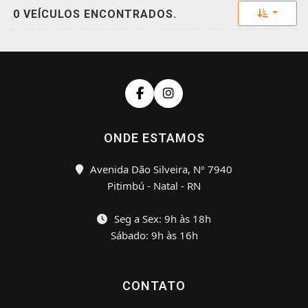
Toggle 
0 VEÍCULOS ENCONTRADOS.
ONDE ESTAMOS
Avenida Dão Silveira, Nº 7940
Pitimbú - Natal - RN
Seg a Sex: 9h às 18h
Sábado: 9h às 16h
CONTATO