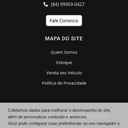
(84) 99959-0427
Fale Conosco
MAPA DO SITE
Quem Somos
Estoque
Venda seu Veículo
Política de Privacidade
Coletamos dados para melhorar o desempenho do site,
© Daniel Auto Oeste - http://danielautooeste.com.br/
além de personalizar conteúdo e anúncios.
Você pode configurar suas preferências no seu navegador e